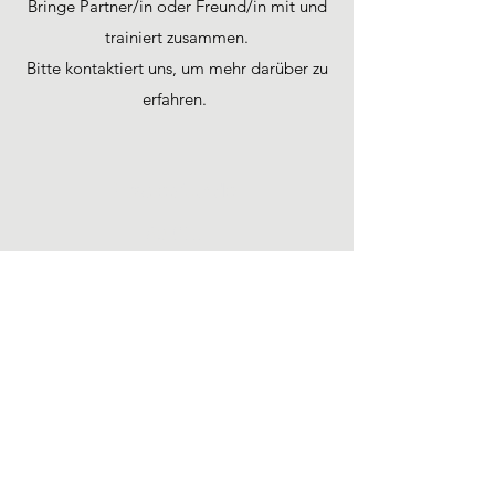
Bringe Partner/in oder Freund/in mit und
trainiert zusammen.
Bitte kontaktiert uns, um mehr darüber zu
erfahren.
Probestunde
80 CHF
10er Abo
1'700 CHF
20er Abo
3'200 CHF