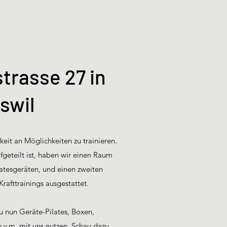
trasse 27 in
swil
gkeit an Möglichkeiten zu trainieren.
geteilt ist, haben wir einen Raum
latesgeräten, und einen zweiten
Krafttrainings ausgestattet.
u nun Geräte-Pilates, Boxen,
 u.v.m. mit uns nutzen. Schau dazu